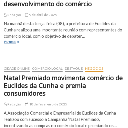
desenvolvimento do comércio
Cunha
nos
dias
Redação
9 de abril de 2025
18,19
Na manhã desta terça-feira (08), a prefeitura de Euclides da
e
21
Cunha realizou uma importante reunião com representantes do
de
comércio local, com o objetivo de debater…
abril
Reunião
Ver mais
com
comerciantes
locais
reúne
prefeitura
CIDADE ONLINE
COMÉRCIO LOCAL
DESTAQUE
NEGÓCIOS
e
Natal Premiado movimenta comércio de
entidades
para
Euclides da Cunha e premia
discutir
consumidores
o
desenvolvimento
do
Redação
18 de fevereiro de 2025
comércio
A Associação Comercial e Empresarial de Euclides da Cunha
realizou com sucesso a Campanha ‘Natal Premiado’,
incentivando as compras no comércio local e premiando os…