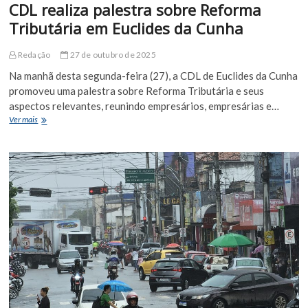
CDL realiza palestra sobre Reforma
Tributária em Euclides da Cunha
Redação
27 de outubro de 2025
Na manhã desta segunda-feira (27), a CDL de Euclides da Cunha
promoveu uma palestra sobre Reforma Tributária e seus
aspectos relevantes, reunindo empresários, empresárias e…
CDL
Ver mais
realiza
palestra
sobre
Reforma
Tributária
em
Euclides
da
Cunha