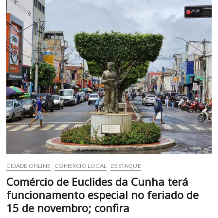
funcionar
o
comércio
de
Euclides
da
Cunha
no
feriado
da
Padroeira
CIDADE ONLINE
COMÉRCIO LOCAL
DESTAQUE
Comércio de Euclides da Cunha terá
funcionamento especial no feriado de
15 de novembro; confira