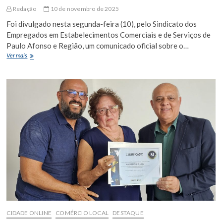
Redação
10 de novembro de 2025
Foi divulgado nesta segunda-feira (10), pelo Sindicato dos
Empregados em Estabelecimentos Comerciais e de Serviços de
Paulo Afonso e Região, um comunicado oficial sobre o…
Comércio
Ver mais
de
Euclides
da
Cunha
terá
funcionamento
especial
no
feriado
de
15
de
novembro;
confira
CIDADE ONLINE
COMÉRCIO LOCAL
DESTAQUE