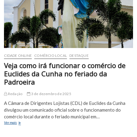
25
de
dezembro
e
1º
de
janeiro
CIDADE ONLINE
COMÉRCIO LOCAL
DESTAQUE
Veja como irá funcionar o comércio de
Euclides da Cunha no feriado da
Padroeira
Redação
3 de dezembro de 2025
A Câmara de Dirigentes Lojistas (CDL) de Euclides da Cunha
divulgou um comunicado oficial sobre o funcionamento do
comércio local durante o feriado municipal em…
Veja
Ver mais
como
irá