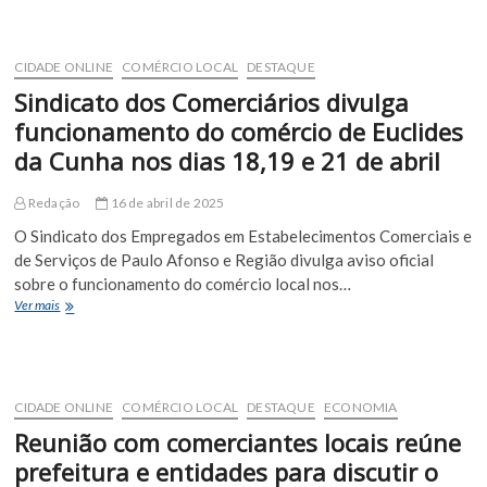
funcionará
o
comércio
de
CIDADE ONLINE
COMÉRCIO LOCAL
DESTAQUE
Euclides
Sindicato dos Comerciários divulga
da
Cunha
funcionamento do comércio de Euclides
no
da Cunha nos dias 18,19 e 21 de abril
feriado
de
Corpus
Redação
16 de abril de 2025
Christi
O Sindicato dos Empregados em Estabelecimentos Comerciais e
e
no
de Serviços de Paulo Afonso e Região divulga aviso oficial
sábado
sobre o funcionamento do comércio local nos…
(21)
Sindicato
Ver mais
dos
Comerciários
divulga
funcionamento
do
CIDADE ONLINE
COMÉRCIO LOCAL
DESTAQUE
ECONOMIA
comércio
Reunião com comerciantes locais reúne
de
Euclides
prefeitura e entidades para discutir o
da