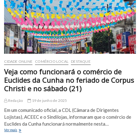
dia
18
de
agosto
devido
ao
Dia
dos
Comerciários
CIDADE ONLINE
COMÉRCIO LOCAL
DESTAQUE
Veja como funcionará o comércio de
Euclides da Cunha no feriado de Corpus
Christi e no sábado (21)
Redação
19 de junho de 2025
Em um comunicado oficial, a CDL (Câmara de Dirigentes
Lojistas), ACEEC e o Sindilojas, informaram que o comércio de
Euclides da Cunha funcionará normalmente nesta…
Veja
Ver mais
como