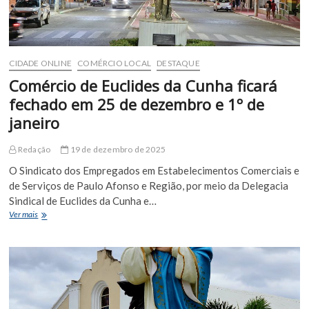
CIDADE ONLINE
COMÉRCIO LOCAL
DESTAQUE
Comércio de Euclides da Cunha ficará
fechado em 25 de dezembro e 1º de
janeiro
Redação
19 de dezembro de 2025
O Sindicato dos Empregados em Estabelecimentos Comerciais e
de Serviços de Paulo Afonso e Região, por meio da Delegacia
Sindical de Euclides da Cunha e…
Comércio
Ver mais
de
Euclides
da
Cunha
ficará
fechado
em