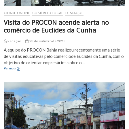
CIDADE ONLINE
COMÉRCIO LOCAL
DESTAQUE
Visita do PROCON acende alerta no
comércio de Euclides da Cunha
Redação
23 de outubro de 2025
A equipe do PROCON Bahia realizou recentemente uma série
de visitas educativas pelo comérciode Euclides da Cunha, com o
objetivo de orientar empresários sobre o…
Visita
Ver mais
do
PROCON
acende
alerta
no
comércio
de
Euclides
da
Cunha