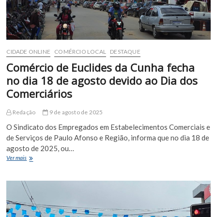
CIDADE ONLINE
COMÉRCIO LOCAL
DESTAQUE
Comércio de Euclides da Cunha fecha
no dia 18 de agosto devido ao Dia dos
Comerciários
Redação
9 de agosto de 2025
O Sindicato dos Empregados em Estabelecimentos Comerciais e
de Serviços de Paulo Afonso e Região, informa que no dia 18 de
agosto de 2025, ou…
Comércio
Ver mais
de
Euclides
da
Cunha
fecha
no