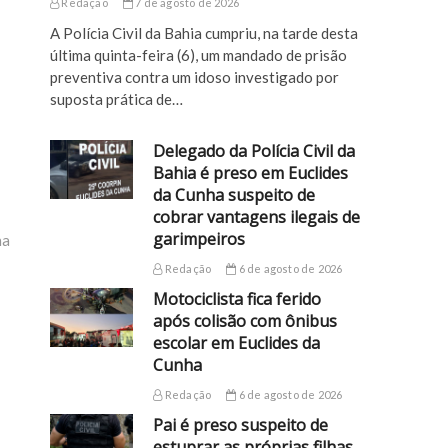
Redação
7 de agosto de 2026
A Polícia Civil da Bahia cumpriu, na tarde desta
última quinta-feira (6), um mandado de prisão
preventiva contra um idoso investigado por
suposta prática de…
Delegado da Polícia Civil da
Bahia é preso em Euclides
da Cunha suspeito de
cobrar vantagens ilegais de
garimpeiros
ha
Redação
6 de agosto de 2026
Motociclista fica ferido
após colisão com ônibus
escolar em Euclides da
Cunha
Redação
6 de agosto de 2026
Pai é preso suspeito de
estuprar as próprias filhas