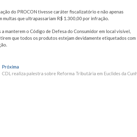
 ação do PROCON tivesse caráter fiscalizatório e não apenas
m multas que ultrapassariam R$ 1.300,00 por infração.
s a manterem o Código de Defesa do Consumidor em local visível,
ntirem que todos os produtos estejam devidamente etiquetados com
ção.
Próxima
Próxima
Materia:
CDL realiza palestra sobre Reforma Tributária em Euclides da Cun