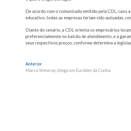
De acordo com o comunicado emitido pela CDL, caso a
educativo, todas as empresas teriam sido autuadas, co
Diante do cenário, a CDL orienta os empresários locai
preferencialmente no balcão de atendimento, e a gara
seus respectivos preços, conforme determina a legisla
Navegação
Matéria
Anterior
Anterior:
Marca Shineray chega em Euclides da Cunha
de
Post