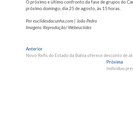
O próximo e último confronto da fase de grupos do Ca
próximo domingo, dia 25 de agosto, às 15 horas.
Por euclidesdacunha.com | João Pedro
Imagens: Reprodução/ Webeuclides
Navegação
Matéria
Anterior
Anterior:
Novo Refis do Estado da Bahia oferece desconto de a
de
Próx
Próxima
Post
Mate
Indivíduo pr