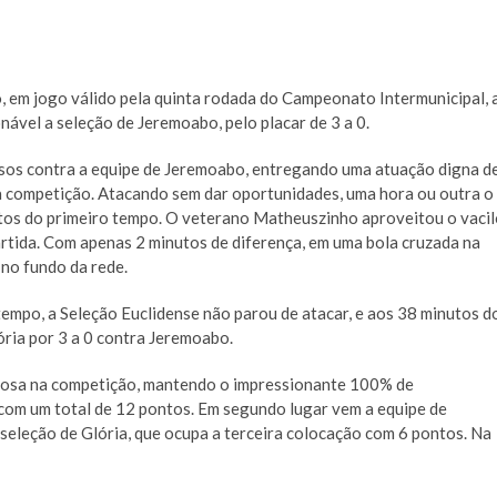
o, em jogo válido pela quinta rodada do Campeonato Intermunicipal, 
ável a seleção de Jeremoabo, pelo placar de 3 a 0.
sos contra a equipe de Jeremoabo, entregando uma atuação digna d
competição. Atacando sem dar oportunidades, uma hora ou outra o
inutos do primeiro tempo. O veterano Matheuszinho aproveitou o vaci
rtida. Com apenas 2 minutos de diferença, em uma bola cruzada na
no fundo da rede.
empo, a Seleção Euclidense não parou de atacar, e aos 38 minutos d
ória por 3 a 0 contra Jeremoabo.
oriosa na competição, mantendo o impressionante 100% de
com um total de 12 pontos. Em segundo lugar vem a equipe de
 seleção de Glória, que ocupa a terceira colocação com 6 pontos. Na