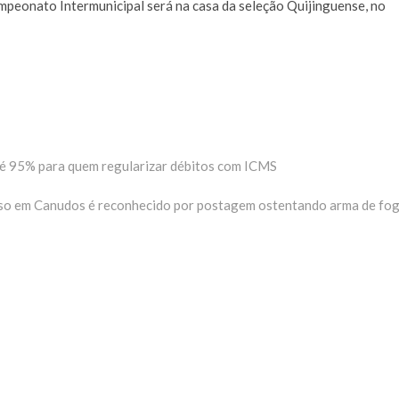
mpeonato Intermunicipal será na casa da seleção Quijinguense, no
té 95% para quem regularizar débitos com ICMS
ima
ria:
eso em Canudos é reconhecido por postagem ostentando arma de fo