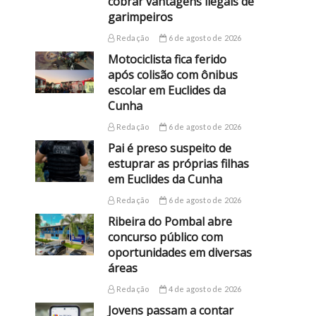
cobrar vantagens ilegais de
garimpeiros
Redação
6 de agosto de 2026
Motociclista fica ferido
após colisão com ônibus
escolar em Euclides da
Cunha
Redação
6 de agosto de 2026
Pai é preso suspeito de
estuprar as próprias filhas
em Euclides da Cunha
Redação
6 de agosto de 2026
Ribeira do Pombal abre
concurso público com
oportunidades em diversas
áreas
Redação
4 de agosto de 2026
Jovens passam a contar