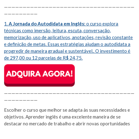
———————————————————————————————————
—————————
1.
A Jornada do Autodidata em Inglês:
o curso explora
técnicas como imersão, leitura, escuta, conversação,
memorização, uso de aplicativos, anotações, revisão constante
e definição de metas. Essas estratégias ajudam o autodidata a
progredir de maneira gradual e sustentável.. O investimento é
de 297,00 ou 12 parcelas de R$ 24,75.
———————————————————————————————————
—————————
Escolher o curso que melhor se adapta às suas necessidades e
objetivos. Aprender inglês é uma excelente maneira de se
destacar no mercado de trabalho e abrir novas oportunidades