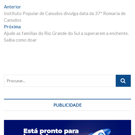
Navegação
Matéria
Anterior
Anterior:
Instituto Popular de Canudos divulga data da 37ª Romaria de
de
Canudos
Post
Próxima
Próxima
Materia:
Ajude as famílias do Rio Grande do Sul a superarem a enchente.
Saiba como doar
Procurar..
PUBLICIDADE