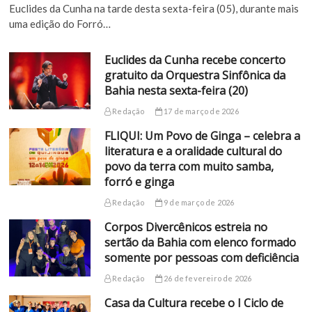
Euclides da Cunha na tarde desta sexta-feira (05), durante mais
uma edição do Forró…
Euclides da Cunha recebe concerto
gratuito da Orquestra Sinfônica da
Bahia nesta sexta-feira (20)
Redação
17 de março de 2026
FLIQUI: Um Povo de Ginga – celebra a
literatura e a oralidade cultural do
povo da terra com muito samba,
forró e ginga
Redação
9 de março de 2026
Corpos Divercênicos estreia no
sertão da Bahia com elenco formado
somente por pessoas com deficiência
Redação
26 de fevereiro de 2026
Casa da Cultura recebe o I Ciclo de