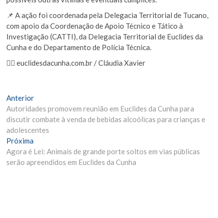
📌 A ação foi coordenada pela Delegacia Territorial de Tucano,
com apoio da Coordenação de Apoio Técnico e Tático à
Investigação (CATTI), da Delegacia Territorial de Euclides da
Cunha e do Departamento de Polícia Técnica.
✍🏻 euclidesdacunha.com.br / Cláudia Xavier
Navegação
Matéria
Anterior
Anterior:
Autoridades promovem reunião em Euclides da Cunha para
de
discutir combate à venda de bebidas alcoólicas para crianças e
Post
adolescentes
Próxima
Próxima
Materia:
Agora é Lei: Animais de grande porte soltos em vias públicas
serão apreendidos em Euclides da Cunha