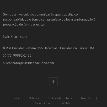
Somos um veículo de comunicação que trabalha com
responsabilidade e tem o compromisso de levar a informação à
população de forma precisa.
Fale Conosco
Rua Euclides Rehem, 155. Jeremias - Euclides da Cunha - BA.
(75) 99992-1485
contato@euclidesdacunha.com
facebook
Início
Notícias
Euclidesdacunha.tv
Tô no Site
WebGirl
Comércio Local