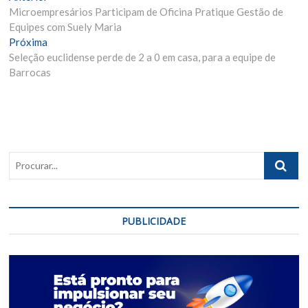
Anterior:
Microempresários Participam de Oficina Pratique Gestão de
de
Equipes com Suely Maria
Post
Próxima
Próxima
Materia:
Seleção euclidense perde de 2 a 0 em casa, para a equipe de
Barrocas
Procurar..
PUBLICIDADE