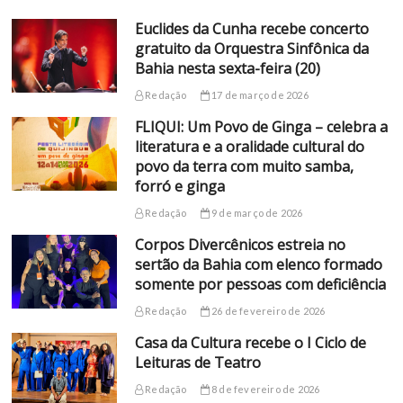
Euclides da Cunha recebe concerto
gratuito da Orquestra Sinfônica da
Bahia nesta sexta-feira (20)
Redação
17 de março de 2026
FLIQUI: Um Povo de Ginga – celebra a
literatura e a oralidade cultural do
povo da terra com muito samba,
forró e ginga
Redação
9 de março de 2026
Corpos Divercênicos estreia no
sertão da Bahia com elenco formado
somente por pessoas com deficiência
Redação
26 de fevereiro de 2026
Casa da Cultura recebe o I Ciclo de
Leituras de Teatro
Redação
8 de fevereiro de 2026