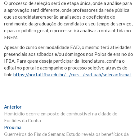
O processo de seleção será de etapa única, onde a análise para
a aprovação será diferente, onde professores da rede pública
que se candidatarem serão analisados o coeficiente de
rendimento da graduação do candidato e seu tempo de serviço,
e para o público geral, o processo irá analisar a nota obtida no
ENEM.
Apesar do curso ser modalidade EAD, o mesmo terá atividades
presenciais aos sábados e/ou domingos nos Polos de ensino do
IFBA. Para quem deseja participar da licenciatura, confira o
edital no portal e acompanhe o processo seletivo através do
link:
https://portal.ifba.edu.br/…/curs…/ead-uab/selecaofismat
Navegação
Matéria
Anterior
Anterior:
Homicídio ocorre em posto de combustível na cidade de
de
Euclides da Cunha
Post
Próxima
Próxima
Materia:
Guerreiros do Fim de Semana: Estudo revela os benefícios da